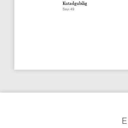
tadgubilig
Kutadgubilig
ı 50
Sayı 49