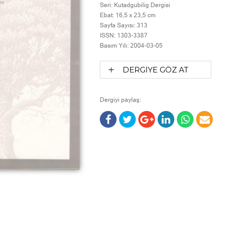
Seri:
Kutadgubilig Dergisi
Ebat:
16,5 x 23,5 cm
Sayfa Sayısı:
313
ISSN:
1303-3387
Basım Yılı:
2004-03-05
DERGİYE GÖZ AT
Dergiyi paylaş: