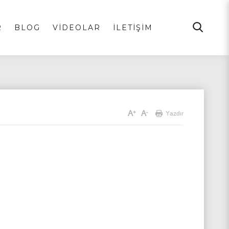
R
BLOG
VİDEOLAR
İLETİŞİM
A
A
+
-
Yazdır