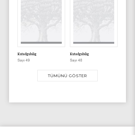
Kutadgubilig
Kutadgubilig
Kutadgub
Sayı 49
Sayı 48
Sayı 47
TÜMÜNÜ GÖSTER