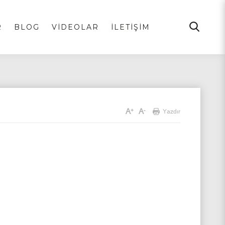
R
BLOG
VİDEOLAR
İLETİŞİM
A
A
+
-
Yazdır