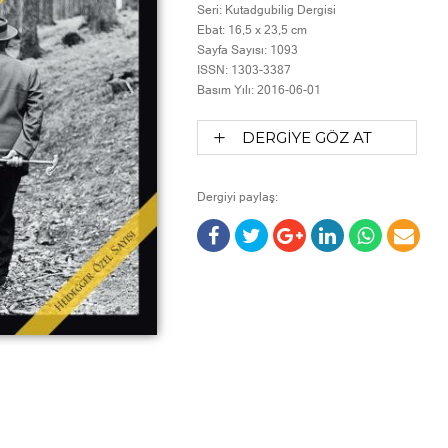
Seri:
Kutadgubilig Dergisi
Ebat:
16,5 x 23,5 cm
Sayfa Sayısı:
1093
ISSN:
1303-3387
Basım Yılı:
2016-06-01
DERGİYE GÖZ AT
Dergiyi paylaş: