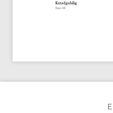
tadgubilig
Kutadgubilig
ı 50
Sayı 49