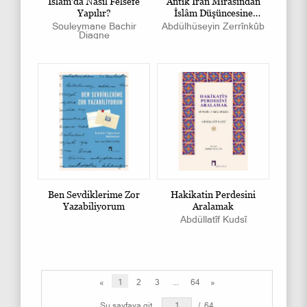
İslâm'da Nasıl Felsefe
Antik İran Mirasından
Yapılır?
İslâm Düşüncesine
Tasavvuf
Souleymane Bachir
Abdülhüseyin Zerrînkûb
Diagne
Ben Sevdiklerime Zor
Hakikatin Perdesini
Yazabiliyorum
Aralamak
Abdüllatîf Kudsî
«
1
2
3
...
64
»
Şu sayfaya git
/
64