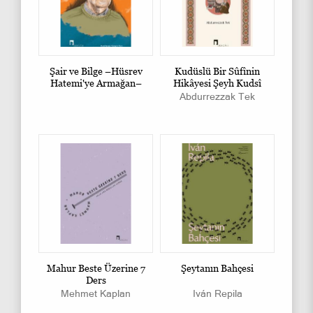
Şair ve Bilge –Hüsrev
Kudüslü Bir Sûfînin
Hatemi'ye Armağan–
Hikâyesi Şeyh Kudsî
Abdurrezzak Tek
Mahur Beste Üzerine 7
Şeytanın Bahçesi
Ders
Mehmet Kaplan
Iván Repila