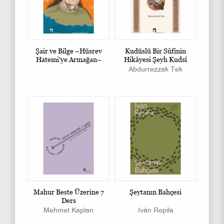
Şair ve Bilge –Hüsrev
Kudüslü Bir Sûfînin
Hatemi'ye Armağan–
Hikâyesi Şeyh Kudsî
Abdurrezzak Tek
Mahur Beste Üzerine 7
Şeytanın Bahçesi
Ders
Mehmet Kaplan
Iván Repila