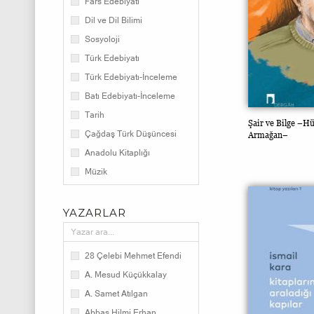
Fars Edebiyatı
Dil ve Dil Bilimi
Sosyoloji
Türk Edebiyatı
Türk Edebiyatı-İnceleme
Batı Edebiyatı-İnceleme
Tarih
Şair ve Bilge –H
Çağdaş Türk Düşüncesi
Armağan–
Anadolu Kitaplığı
Müzik
Batı Düşüncesi
Doğu Düşüncesi
YAZARLAR
Batının Gözüyle Türkler
İslam Klasikleri
28 Çelebi Mehmet Efendi
Çağdaş İslam Düşüncesi
A. Mesud Küçükkalay
Felsefe
A. Samet Atılgan
İletişim
Abbas Hilmi Erhan