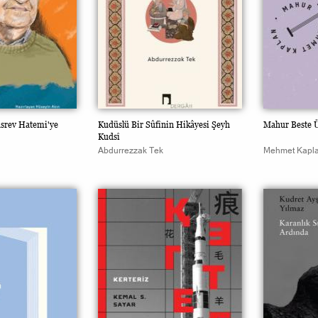
üsrev Hatemi'ye
Kudüslü Bir Sûfînin Hikâyesi Şeyh
Mahur Beste Ü
Kudsî
Abdurrezzak Tek
Mehmet Kapl