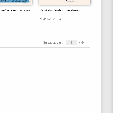
ime Zor Yazabiliyorum
Hakikatin Perdesini Aralamak
Abdüllatîf Kudsî
Şu sayfaya git
/
64