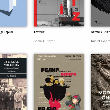
ığı Kapılar
Kerteriz
Karanlık Sula
Kemal S. Sayar
Kudret Ayşe Y