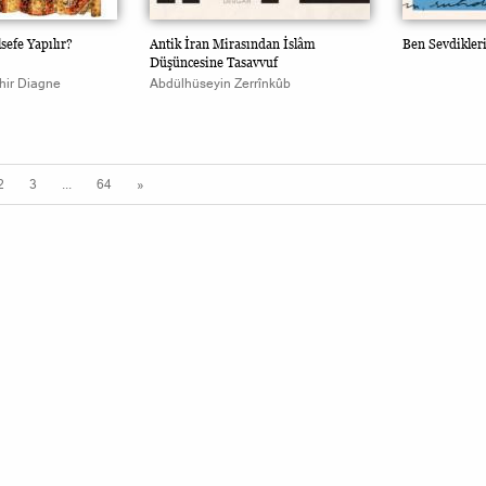
sefe Yapılır?
Antik İran Mirasından İslâm
Ben Sevdikler
Düşüncesine Tasavvuf
ir Diagne
Abdülhüseyin Zerrînkûb
2
3
...
64
»