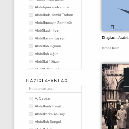
Eğitim
Abdülganî en-Nablusî
Armağan Kitap
Abdülhak Hamid Tarhan
Ajanda
Abdülhüseyin Zerrînkûb
Okuma ve Yazı Kültürü
Abdülkadir İlgen
Türk Klasikleri
Kitapların Aralad
Abdülkerim Kuşeyri
Ansiklopedi
Abdullah Uçman
İsmail Kara
Erzurum Kitaplığı
Abdullah Uğur
Kültür
Abdüllatif Düzer
Abdüllatîf Kudsî
Abdurrahman Çetin
HAZIRLAYANLAR
Abdürrezzak Kâşânî
Abdurrezzak Tek
A. Çavdar
Adam Sharr
Abdulhadi Uysal
Adnan Gürbüz
Abdülkerim Asılsoy
Agâh Sırrı Levend
Abdullah Şengül
Ahmed Emîn