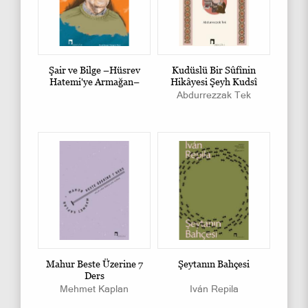
Şair ve Bilge –Hüsrev
Kudüslü Bir Sûfînin
Hatemi'ye Armağan–
Hikâyesi Şeyh Kudsî
Abdurrezzak Tek
Mahur Beste Üzerine 7
Şeytanın Bahçesi
Ders
Mehmet Kaplan
Iván Repila