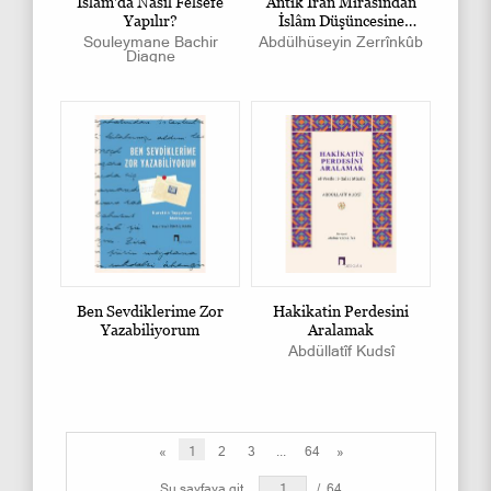
İslâm'da Nasıl Felsefe
Antik İran Mirasından
Yapılır?
İslâm Düşüncesine
Tasavvuf
Souleymane Bachir
Abdülhüseyin Zerrînkûb
Diagne
Ben Sevdiklerime Zor
Hakikatin Perdesini
Yazabiliyorum
Aralamak
Abdüllatîf Kudsî
«
1
2
3
...
64
»
Şu sayfaya git
/
64