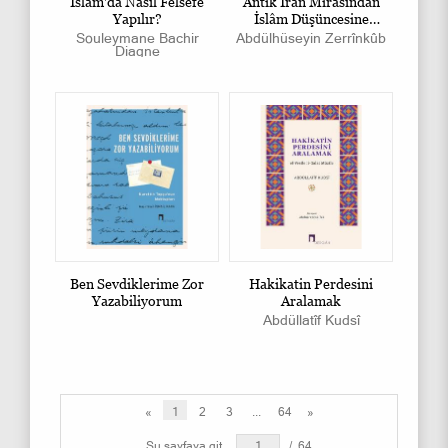
İslâm'da Nasıl Felsefe
Antik İran Mirasından
Yapılır?
İslâm Düşüncesine
Tasavvuf
Souleymane Bachir
Abdülhüseyin Zerrînkûb
Diagne
Ben Sevdiklerime Zor
Hakikatin Perdesini
Yazabiliyorum
Aralamak
Abdüllatîf Kudsî
«
1
2
3
...
64
»
Şu sayfaya git
/
64