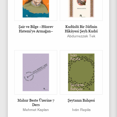
Şair ve Bilge –Hüsrev
Kudüslü Bir Sûfînin
Hatemi'ye Armağan–
Hikâyesi Şeyh Kudsî
Abdurrezzak Tek
Mahur Beste Üzerine 7
Şeytanın Bahçesi
Ders
Mehmet Kaplan
Iván Repila