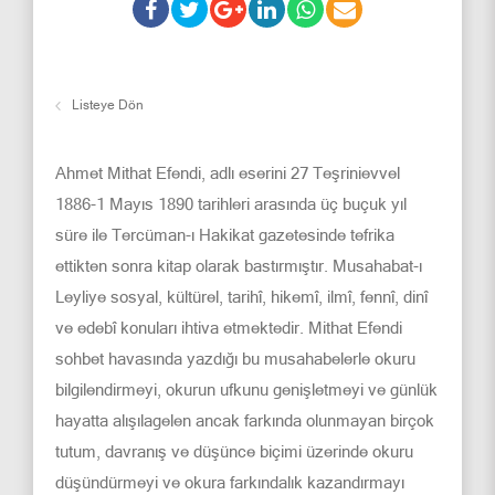
Listeye Dön
Ahmet Mithat Efendi, adlı eserini 27 Teşrinievvel
1886-1 Mayıs 1890 tarihleri arasında üç buçuk yıl
süre ile Tercüman-ı Hakikat gazetesinde tefrika
ettikten sonra kitap olarak bastırmıştır. Musahabat-ı
Leyliye sosyal, kültürel, tarihî, hikemî, ilmî, fennî, dinî
ve edebî konuları ihtiva etmektedir. Mithat Efendi
sohbet havasında yazdığı bu musahabelerle okuru
bilgilendirmeyi, okurun ufkunu genişletmeyi ve günlük
hayatta alışılagelen ancak farkında olunmayan birçok
tutum, davranış ve düşünce biçimi üzerinde okuru
düşündürmeyi ve okura farkındalık kazandırmayı