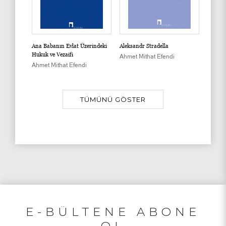
Ana Babanın Evlat Üzerindeki
Aleksandr Stradella
Üss-i İ
Hukuk ve Vezaifi
Ahmet Mithat Efendi
Ahmet 
Ahmet Mithat Efendi
TÜMÜNÜ GÖSTER
E-BÜLTENE ABONE