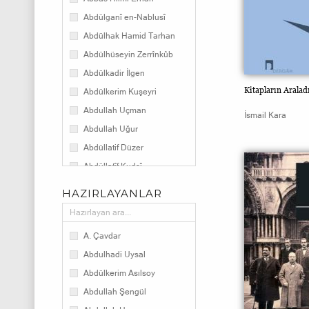
Eğitim
Abdülganî en-Nablusî
Armağan Kitap
Abdülhak Hamid Tarhan
Ajanda
Abdülhüseyin Zerrînkûb
Okuma ve Yazı Kültürü
Abdülkadir İlgen
Türk Klasikleri
Kitapların Aralad
Abdülkerim Kuşeyri
Ansiklopedi
Abdullah Uçman
İsmail Kara
Erzurum Kitaplığı
Abdullah Uğur
Kültür
Abdüllatif Düzer
Abdüllatîf Kudsî
Abdurrahman Çetin
HAZIRLAYANLAR
Abdürrezzak Kâşânî
Abdurrezzak Tek
A. Çavdar
Adam Sharr
Abdulhadi Uysal
Adnan Gürbüz
Abdülkerim Asılsoy
Agâh Sırrı Levend
Abdullah Şengül
Ahmed Emîn