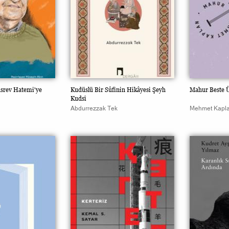
üsrev Hatemi'ye
Kudüslü Bir Sûfînin Hikâyesi Şeyh
Mahur Beste Ü
Kudsî
Abdurrezzak Tek
Mehmet Kapl