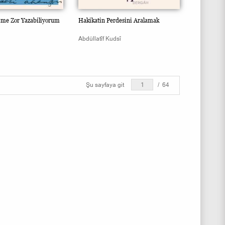
ime Zor Yazabiliyorum
Hakikatin Perdesini Aralamak
Abdüllatîf Kudsî
Şu sayfaya git
/
64