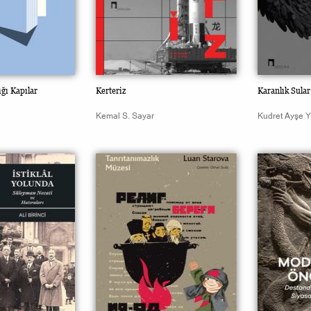
ığı Kapılar
Kerteriz
Karanlık Sula
Kemal S. Sayar
Kudret Ayşe Y