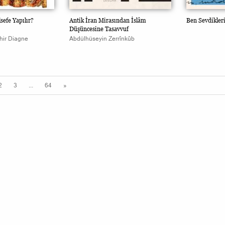
sefe Yapılır?
Antik İran Mirasından İslâm
Ben Sevdikler
Düşüncesine Tasavvuf
ir Diagne
Abdülhüseyin Zerrînkûb
2
3
...
64
»