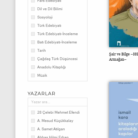
Fars Edebiyatı
Dil ve Dil Bilimi
Sosyoloji
Türk Edebiyatı
Türk Edebiyatı-İnceleme
Batı Edebiyatı-İnceleme
Tarih
Şair ve Bilge –H
Çağdaş Türk Düşüncesi
Armağan–
Anadolu Kitaplığı
Müzik
Batı Düşüncesi
Doğu Düşüncesi
YAZARLAR
Batının Gözüyle Türkler
İslam Klasikleri
28 Çelebi Mehmet Efendi
Çağdaş İslam Düşüncesi
A. Mesud Küçükkalay
Felsefe
A. Samet Atılgan
İletişim
Abbas Hilmi Erhan