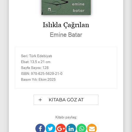
Islıkla Çağrılan
Emine Batar
Seri:
Türk Edebiyatı
Ebat:
13,5 x 21 cm
Sayfa Sayısı:
128
ISBN:
978-625-5629-21-0
Basım Yılı:
Ekim 2025
KİTABA GÖZ AT
Kitabı paylaş: