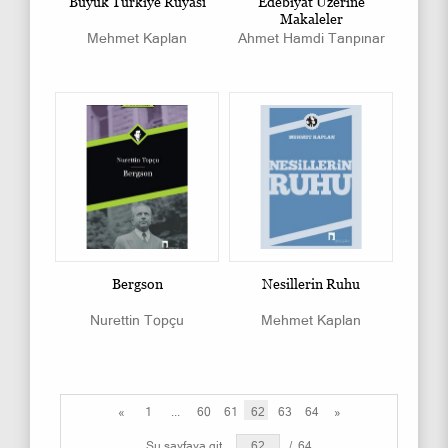
Büyük Türkiye Rüyası
Edebiyat Üzerine
Makaleler
Mehmet Kaplan
Ahmet Hamdi Tanpınar
Bergson
Nesillerin Ruhu
Nurettin Topçu
Mehmet Kaplan
«
1
...
60
61
62
63
64
»
Şu sayfaya git
/
64