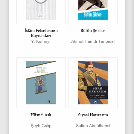
İslâm Felsefesinin
Bütün Şiirleri
Kaynakları
Y. Kumeyr
Ahmet Hamdi Tanpınar
Hüsn ü Aşk
Siyasi Hatıratım
Şeyh Galip
Sultan Abdülhamit