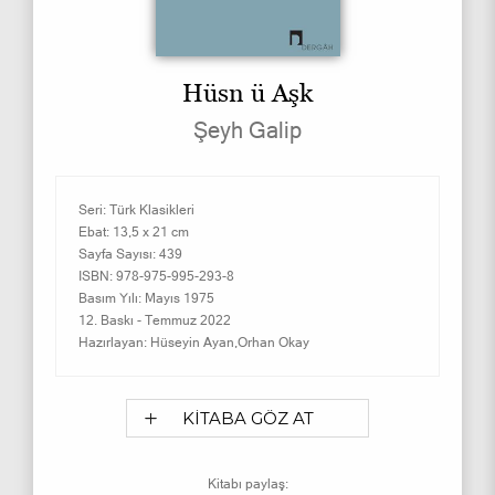
Hüsn ü Aşk
Şeyh Galip
Seri:
Türk Klasikleri
Ebat:
13,5 x 21 cm
Sayfa Sayısı:
439
ISBN:
978-975-995-293-8
Basım Yılı:
Mayıs 1975
12. Baskı -
Temmuz 2022
Hazırlayan:
Hüseyin Ayan,Orhan Okay
KİTABA GÖZ AT
Kitabı paylaş: