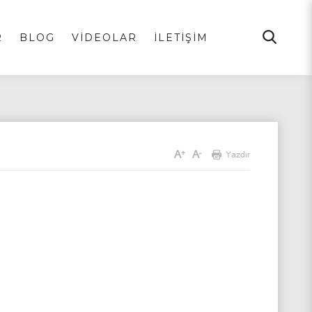
R
BLOG
VİDEOLAR
İLETİŞİM
A
A
+
-
Yazdır