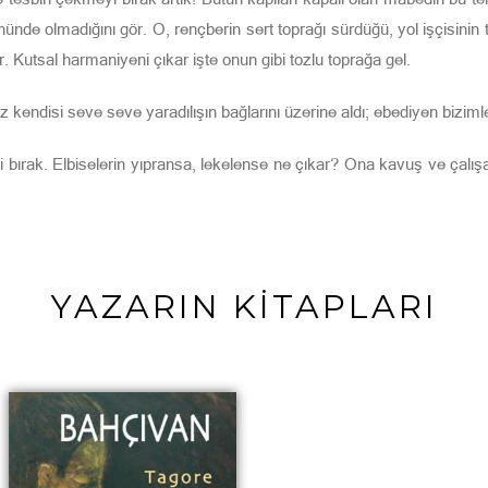
nünde olmadığını gör. O, rençberin sert toprağı sürdüğü, yol işçisinin 
ir. Kutsal harmaniyeni çıkar işte onun gibi tozlu toprağa gel.
kendisi seve seve yaradılışın bağlarını üzerine aldı; ebediyen bizimle b
i bırak. Elbiselerin yıpransa, lekelense ne çıkar? Ona kavuş ve çalışar
YAZARIN KİTAPLARI