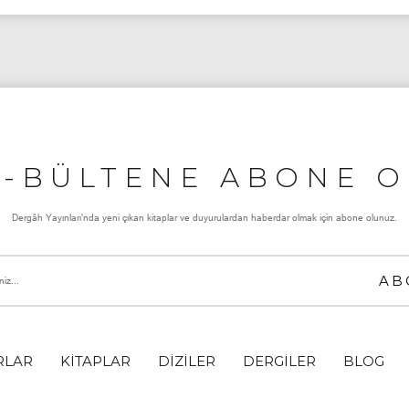
E-BÜLTENE ABONE O
Dergâh Yayınları'nda yeni çıkan kitaplar ve duyurulardan haberdar olmak için abone olunuz.
RLAR
KİTAPLAR
DİZİLER
DERGİLER
BLOG