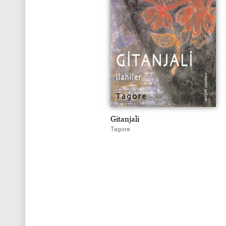
Gitanjali
Tagore