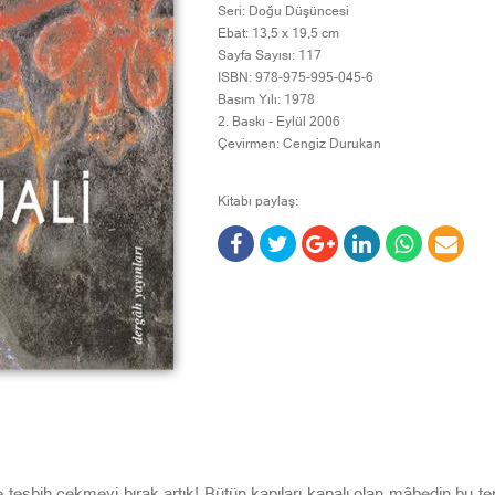
Seri:
Doğu Düşüncesi
Ebat:
13,5 x 19,5 cm
Sayfa Sayısı:
117
ISBN:
978-975-995-045-6
Basım Yılı:
1978
2. Baskı -
Eylül 2006
Çevirmen:
Cengiz Durukan
Kitabı paylaş:
 tesbih çekmeyi bırak artık! Bütün kapıları kapalı olan mâbedin bu t