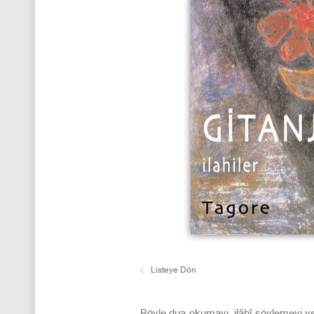
Listeye Dön
Böyle dua okumayı, ilâhî söylemeyi ve