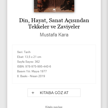
Din, Hayat, Sanat Açısından
Tekkeler ve Zaviyeler
Mustafa Kara
Seri:
Tarih
Ebat:
13,5 x 21 cm
Sayfa Sayısı:
362
ISBN:
978-975-995-440-6
Basım Yılı:
Mayıs 1977
8. Baskı -
Nisan 2019
KİTABA GÖZ AT
Kitabı paylaş: