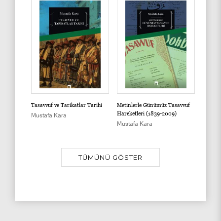
sından
Tasavvuf ve Tarikatlar Tarihi
Metinlerle Günümüz Tasavvuf
Türk Ta
Hareketleri (1839-2009)
Araştır
Mustafa Kara
Tekkele
Mustafa Kara
Mustaf
TÜMÜNÜ GÖSTER