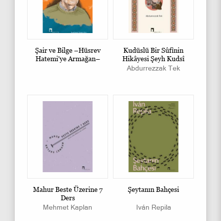
Şair ve Bilge –Hüsrev
Kudüslü Bir Sûfînin
Hatemi'ye Armağan–
Hikâyesi Şeyh Kudsî
Abdurrezzak Tek
Mahur Beste Üzerine 7
Şeytanın Bahçesi
Ders
Mehmet Kaplan
Iván Repila