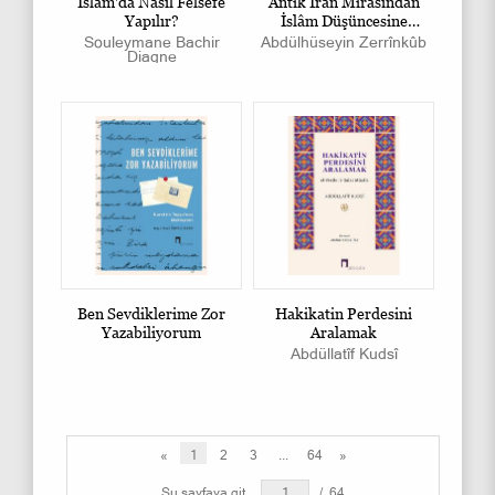
İslâm'da Nasıl Felsefe
Antik İran Mirasından
Yapılır?
İslâm Düşüncesine
Tasavvuf
Souleymane Bachir
Abdülhüseyin Zerrînkûb
Diagne
Ben Sevdiklerime Zor
Hakikatin Perdesini
Yazabiliyorum
Aralamak
Abdüllatîf Kudsî
«
1
2
3
...
64
»
Şu sayfaya git
/
64