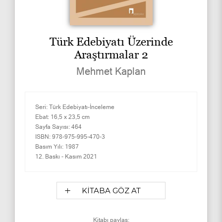
Türk Edebiyatı Üzerinde
Araştırmalar 2
Mehmet Kaplan
Seri:
Türk Edebiyatı-İnceleme
Ebat:
16,5 x 23,5 cm
Sayfa Sayısı:
464
ISBN:
978-975-995-470-3
Basım Yılı:
1987
12. Baskı -
Kasım 2021
KİTABA GÖZ AT
Kitabı paylaş: