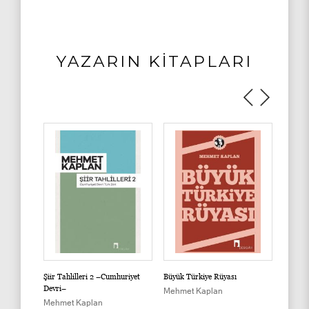
YAZARIN KİTAPLARI
imat'tan
Şiir Tahlilleri 2 –Cumhuriyet
Büyük Türkiye Rüyası
Türk Ed
Devri–
Araştır
Mehmet Kaplan
Mehmet Kaplan
Mehme