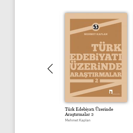
rk Edebiyatı Üzerinde
Türk Edebiyatı Üzerinde
aştırmalar 1
Araştırmalar 2
hmet Kaplan
Mehmet Kaplan