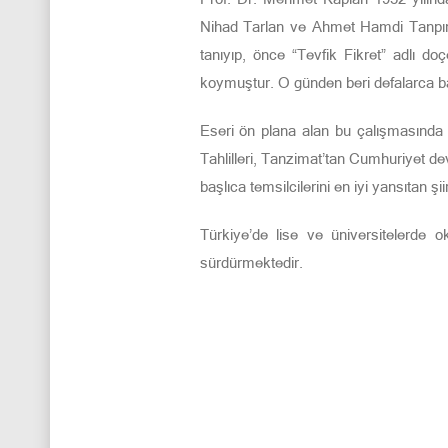
Nihad Tarlan ve Ahmet Hamdi Tanpınar’ın
tanıyıp, önce “Tevfik Fikret” adlı do
koymuştur. O günden beri defalarca bas
Eseri ön plana alan bu çalışmasında M
Tahlilleri, Tanzimat’tan Cumhuriyet de
başlıca temsilcilerini en iyi yansıtan şii
Türkiye’de lise ve üniversitelerde 
sürdürmektedir.