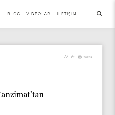
R
BLOG
VİDEOLAR
İLETİŞİM
A
A
+
-
Yazdır
–Tanzimat'tan