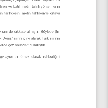
ren ve batılı metin tahlili yöntemlerini
tarihçesini metin tahlilleriyle ortaya
sini de dikkate almıştır. Böylece Şiir
niz” şiirini içine alarak Türk şiirinin
hlillerde göz önünde tutulmuştur.
layıcı bir örnek olarak rehberliğini