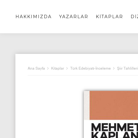
HAKKIMIZDA
YAZARLAR
KİTAPLAR
Dİ
Ana Sayfa
Kitaplar
Türk Edebiyatı-İnceleme
Şiir Tahlille