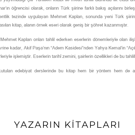
 öğrencisi olarak, onların Türk şiirine farklı bakış açılarını birleşti
çentlik tezinde uygulayan Mehmet Kaplan, sonunda yeni Türk şiirinin 
ılan kitap, alanın örnek eseri olarak geniş bir şöhret kazanmıştır.
ehmet Kaplan onları tahlil ederken eserlerin dönemleriyle olan ilişki
vrine kadar, Akif Paşa’nın “Adem Kasidesi”nden Yahya Kemal’in “Açık De
rleriyle işlemiştir. Eserlerin tarihî zemini, şairlerin özellikleri de bu ta
okutulan edebiyat derslerinde bu kitap hem bir yöntem hem de açık
YAZARIN KİTAPLARI