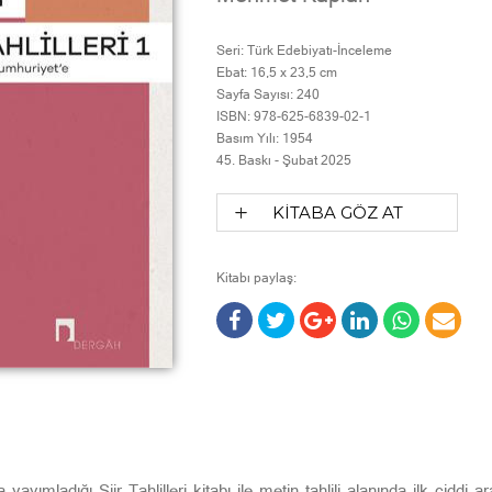
Seri:
Türk Edebiyatı-İnceleme
Ebat:
16,5 x 23,5 cm
Sayfa Sayısı:
240
ISBN:
978-625-6839-02-1
Basım Yılı:
1954
45. Baskı -
Şubat 2025
KİTABA GÖZ AT
Kitabı paylaş:
yımladığı Şiir Tahlilleri kitabı ile metin tahlili alanında ilk ciddi 