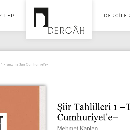
ZİLER
DERGİLE
ri 1 –Tanzimat'tan Cumhuriyet'e–
Şiir Tahlilleri 1 
Cumhuriyet'e–
Mehmet Kaplan