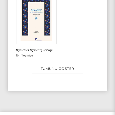
Siyaset: es-Siyasetü’ş-şer’iyye
İbn Teymiye
TÜMÜNÜ GÖSTER