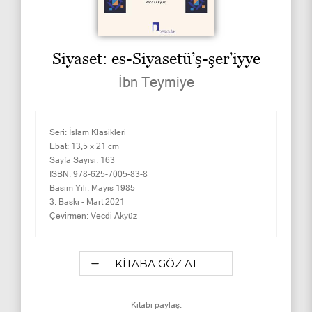
Siyaset: es-Siyasetü’ş-şer’iyye
İbn Teymiye
Seri:
İslam Klasikleri
Ebat:
13,5 x 21 cm
Sayfa Sayısı:
163
ISBN:
978-625-7005-83-8
Basım Yılı:
Mayıs 1985
3. Baskı -
Mart 2021
Çevirmen:
Vecdi Akyüz
KİTABA GÖZ AT
Kitabı paylaş: