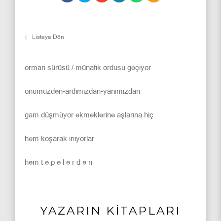
Listeye Dön
orman sürüsü / münafık ordusu geçiyor
önümüzden-ardımızdan-yanımızdan
gam düşmüyor ekmeklerine aşlarına hiç
hem koşarak iniyorlar
hem t e p e l e r d e n
YAZARIN KİTAPLARI