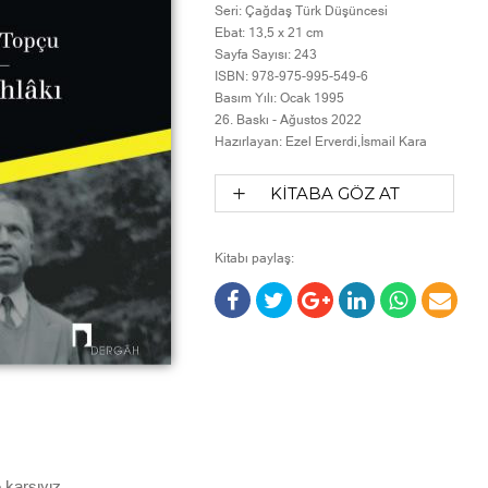
Seri:
Çağdaş Türk Düşüncesi
Ebat:
13,5 x 21 cm
Sayfa Sayısı:
243
ISBN:
978-975-995-549-6
Basım Yılı:
Ocak 1995
26. Baskı -
Ağustos 2022
Hazırlayan:
Ezel Erverdi,İsmail Kara
KİTABA GÖZ AT
Kitabı paylaş:
karşıyız.