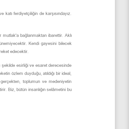
katı ferdiyetçiliğin de karşısındayız.
ir mutlak'a bağlanmaktan ibarettir. Aklı
şünemiyecektir. Kendi gayesini bilecek
eket edecektir.
şekilde esirliği ve esaret derecesinde
ketin özlem duyduğu, atıldığı bir ideal,
sı, gerçekten, toplumun ve medeniyetin
tirir. Biz, bütün insanlığın selâmetini bu