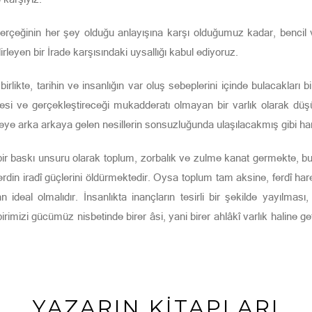
erçeğinin her şey olduğu anlayışına karşı olduğumuz kadar, bencil ve 
rleyen bir İrade karşısındaki uysallığı kabul ediyoruz.
birlikte, tarihin ve insanlığın var oluş sebeplerini içinde bulacakları b
yesi ve gerçekleştireceği mukadderatı olmayan bir varlık olarak dü
eye arka arkaya gelen nesillerin sonsuzluğunda ulaşılacakmış gibi har
r baskı unsuru olarak toplum, zorbalık ve zulme kanat germekte, bu 
ferdin iradî güçlerini öldürmektedir. Oysa toplum tam aksine, ferdî hare
 ideal olmalıdır. İnsanlıkta inançların tesirli bir şekilde yayılma
birimizi gücümüz nisbetinde birer âsi, yani birer ahlâkî varlık haline ge
YAZARIN KİTAPLARI