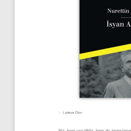
Listeye Dön
Biz, hem uysallığa, hem de anarşizme 