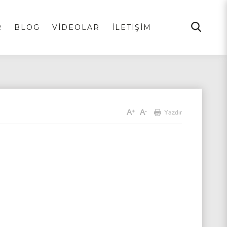
R
BLOG
VİDEOLAR
İLETİŞİM
A
A
+
-
Yazdır