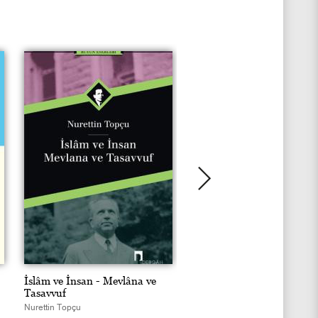
İslâm ve İnsan - Mevlâna ve
İradenin Dâvası - Devlet v
Tasavvuf
Demokrasi
Nurettin Topçu
Nurettin Topçu