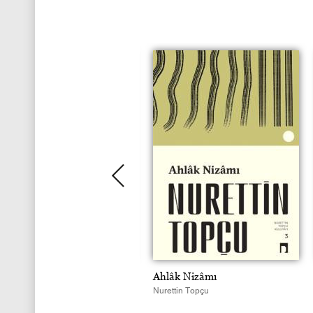
rgson
Ahlâk Nizâmı
ettin Topçu
Nurettin Topçu