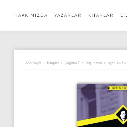
HAKKIMIZDA
YAZARLAR
KİTAPLAR
Dİ
Ana Sayfa
Kitaplar
Çağdaş Türk Düşüncesi
İsyan Ahlâkı