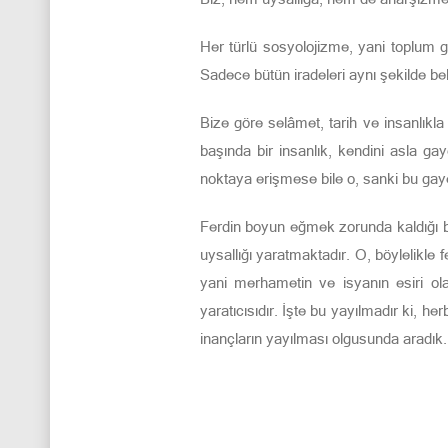
Her türlü sosyolojizme, yani toplum g
Sadece bütün iradeleri aynı şekilde beli
Bize göre selâmet, tarih ve insanlıkla 
başında bir insanlık, kendini asla ga
noktaya erişmese bile o, sanki bu gay
Ferdin boyun eğmek zorunda kaldığı bi
uysallığı yaratmaktadır. O, böylelikle 
yani merhametin ve isyanın esiri olan
yaratıcısıdır. İşte bu yayılmadır ki, her
inançların yayılması olgusunda aradık.