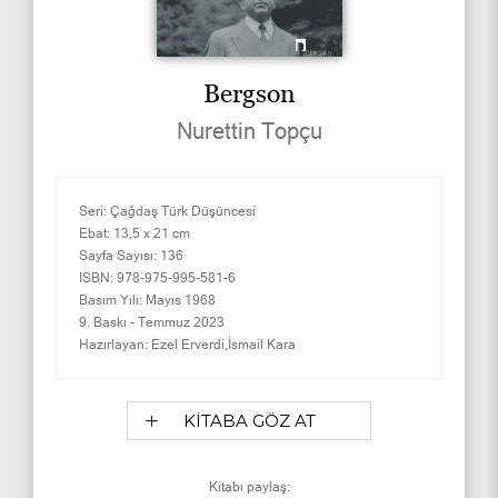
Bergson
Nurettin Topçu
Seri:
Çağdaş Türk Düşüncesi
Ebat:
13,5 x 21 cm
Sayfa Sayısı:
136
ISBN:
978-975-995-581-6
Basım Yılı:
Mayıs 1968
9. Baskı -
Temmuz 2023
Hazırlayan:
Ezel Erverdi,İsmail Kara
KİTABA GÖZ AT
Kitabı paylaş: