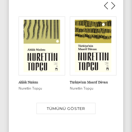
Ahlâk Nizâmı
Türkiye'nin Maarif Dâvası
Var Ol
Nurettin Topçu
Nurettin Topçu
Nurett
TÜMÜNÜ GÖSTER