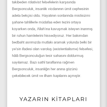
takibeden rölativist felsefelerin karşısında
Bergsonculuk, insanlık vicdanının ümit cephesinin
adeta bekçisi oldu. Hayatının sonlarında mistisizmi
şahane tahlillerle müdafaa eden tezini ortaya
koyarken onda, Allah’ına kavuşmak isteyen inanmış
bir ruhun hamlelerini hissediyoruz. Her bakımdan
bedbaht asrımızda mutlakı aramak yolunda belki bir
ye’sin ifadesi olan varoluş (existentialisme) felsefesi,
hâlâ Bergsonculuğun tesir sahasını doldurmuş
sayılamaz. Bazı sathî taraflarına rağmen
Bergsonculuk, insanlığın her anına gözünü
çekebilecek ümit ve ilham kapılarını açmıştır.
YAZARIN KİTAPLARI