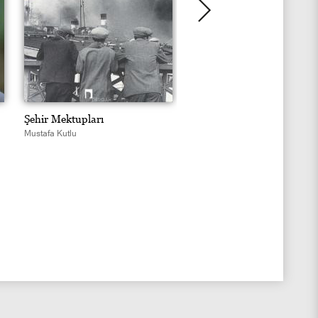
Şehir Mektupları
Hüzün ve Tesadüf
Mustafa Kutlu
Mustafa Kutlu