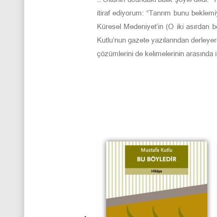
itiraf edi­yorum: “Tanrım bunu bekle
Küre­sel Medeniyet’in (O iki asırdan 
Kutlu’nun gazete yazılarından derleyer
çözümlerini de kelimelerinin arasında il