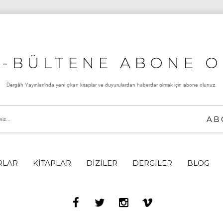
E-BÜLTENE ABONE O
Dergâh Yayınları'nda yeni çıkan kitaplar ve duyurulardan haberdar olmak için abone olunuz.
RLAR
KİTAPLAR
DİZİLER
DERGİLER
BLOG