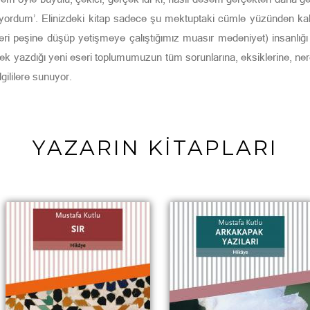
miyordum’. Elinizdeki kitap sadece şu mektuptaki cümle yüzün­den ka
beri peşine düşüp yetişmeye çalıştığımız muasır medeniyet) insanlığı 
ek yazdığı yeni eseri toplumumuzun tüm sorunlarına, eksiklerine, nere
gililere sunuyor.
YAZARIN KİTAPLARI