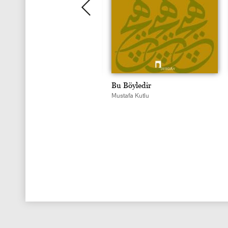
un Hikâye
Bu Böyledir
tafa Kutlu
Mustafa Kutlu