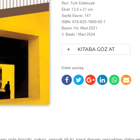
Seri:
Türk Edebiyatı
Ebat:
13,5 x 21 cm
Sayfa Sayısı:
147
ISBN:
978-625-7660-05-1
Basım Yılı:
Mart 2021
3. Baskı -
Mart 2024
KİTABA GÖZ AT
Kitabı paylaş:
Yem öyle büyü­lü, çekici, gerçek idi ki; nasıl desem gerçekten daha g