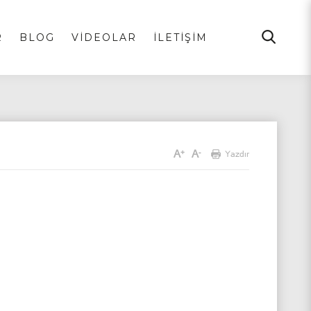
R
BLOG
VİDEOLAR
İLETİŞİM
A
A
+
-
Yazdır