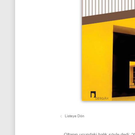
Listeye Dön
… Oltanın ucundaki balık şöyle dedi: ‘