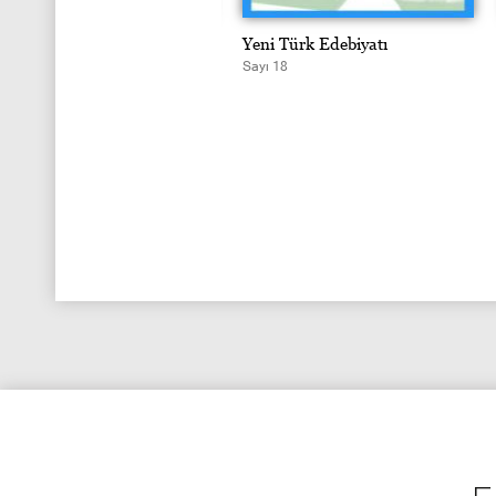
ni Türk Edebiyatı
Yeni Türk Edebiyatı
ı 19
Sayı 18