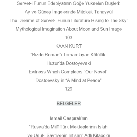
Servet-i Fünun Edebiyatının Göğe Yükselen Düşleri:
Ay ve Güneş İmgelerinde Mitolojik Tahayyül
The Dreams of Servet-i Funun Literature Rising to The Sky:
Mythological Imagination About Moon and Sun Image
103
KAAN KURT
“Bizde Roman”ı Tamamlayan Kötülük:
Huzur’da Dostoyevski
Evilness Which Completes “Our Novel”:
Dostoevsky in “A Mind at Peace”
129
BELGELER
İsmail Gaspıralı’nın
“Rusya’da Millî Türk Mekteplerinin Islahı
ve Usul-i Savtiyenin İntişarı” Adlı Kitapçığı