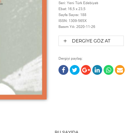
Seri:
Yeni Türk Edebiyatı
Ebat:
16,5 x 23,5
Sayfa Sayısı:
188
ISSN:
1309-565X
Basım Yılı:
2020-11-26
DERGİYE GÖZ AT
Dergiyi paylaş:
BU SAYIDA