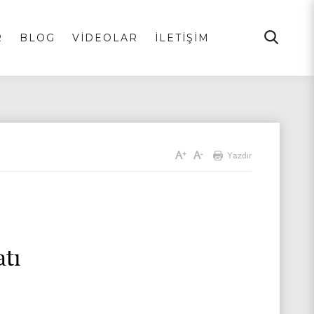
R
BLOG
VİDEOLAR
İLETİŞİM
A
A
+
-
Yazdır
tı