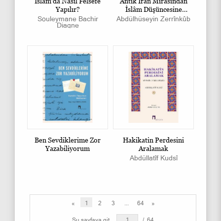
İslâm'da Nasıl Felsefe
Antik İran Mirasından
Yapılır?
İslâm Düşüncesine
Tasavvuf
Souleymane Bachir
Abdülhüseyin Zerrînkûb
Diagne
Ben Sevdiklerime Zor
Hakikatin Perdesini
Yazabiliyorum
Aralamak
Abdüllatîf Kudsî
«
1
2
3
...
64
»
Şu sayfaya git
/
64