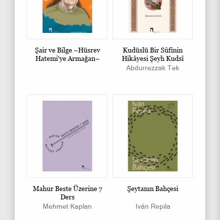
Şair ve Bilge –Hüsrev
Kudüslü Bir Sûfînin
Hatemi'ye Armağan–
Hikâyesi Şeyh Kudsî
Abdurrezzak Tek
Mahur Beste Üzerine 7
Şeytanın Bahçesi
Ders
Mehmet Kaplan
Iván Repila