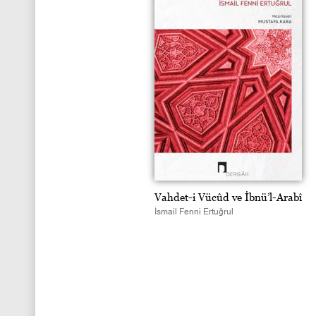
Vahdet-i Vücûd ve İbnü’l-Arabî
İsmail Fenni Ertuğrul