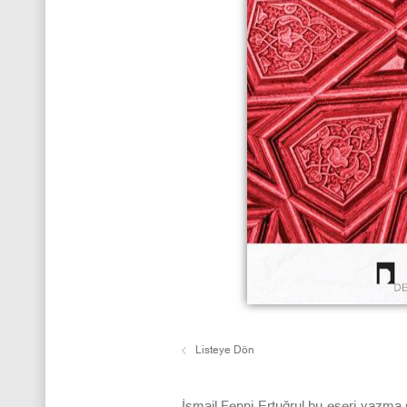
Listeye Dön
İsmail Fenni Ertuğrul bu eseri yazma 