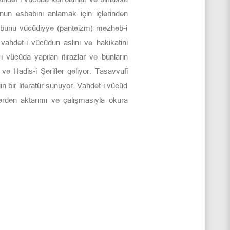
unun esbabını anlamak için içlerinden
e bunu vücûdiyye (panteizm) mezheb-i
 vahdet-i vücûdun aslını ve hakikatini
i vücûda yapılan itirazlar ve bunların
ve Hadis-i Şerifler geliyor. Tasavvufî
in bir literatür sunuyor. Vahdet-i vücûd
erden aktarımı ve çalışmasıyla okura