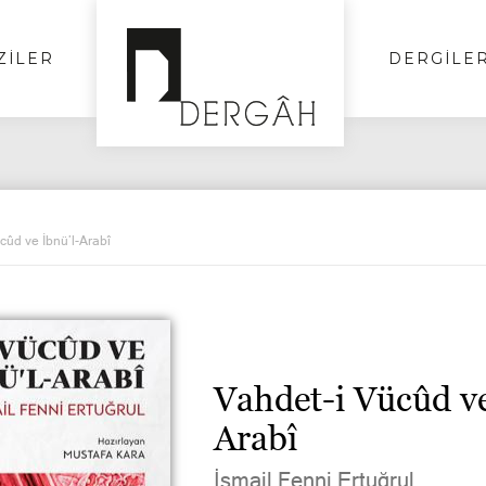
ZİLER
DERGİLE
cûd ve İbnü’l-Arabî
Vahdet-i Vücûd ve
Arabî
İsmail Fenni Ertuğrul