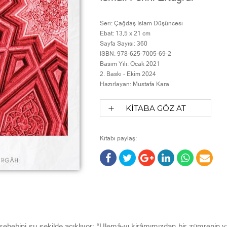
Seri:
Çağdaş İslam Düşüncesi
Ebat:
13,5 x 21 cm
Sayfa Sayısı:
360
ISBN:
978-625-7005-69-2
Basım Yılı:
Ocak 2021
2. Baskı -
Ekim 2024
Hazırlayan:
Mustafa Kara
KİTABA GÖZ AT
Kitabı paylaş:
sebebini şu şekilde açıklıyor: “Ulemâ-yı kirâmımızdan bir zümrenin va