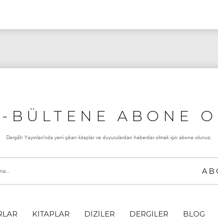
E-BÜLTENE ABONE O
Dergâh Yayınları'nda yeni çıkan kitaplar ve duyurulardan haberdar olmak için abone olunuz.
RLAR
KİTAPLAR
DİZİLER
DERGİLER
BLOG