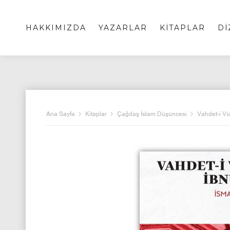
HAKKIMIZDA
YAZARLAR
KİTAPLAR
Dİ
Ana Sayfa
Kitaplar
Çağdaş İslam Düşüncesi
Vahdet-i Vü