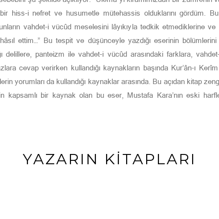
 bir hiss-i nefret ve husumetle mütehassis olduklarını gördüm. B
nların vahdet-i vücûd meselesini lâyıkıyla tedkik etmediklerine v
în hâsıl ettim…” Bu tespit ve düşünceyle yazdığı eserinin bölümlerini
elillere, panteizm ile vahdet-i vücûd arasındaki farklara, vahdet-
azlara cevap verirken kullandığı kaynakların başında Kur’ân-ı Kerîm 
rlerin yorumları da kullandığı kaynaklar arasında. Bu açıdan kitap zeng
n kapsamlı bir kaynak olan bu eser, Mustafa Kara’nın eski harfl
YAZARIN KİTAPLARI