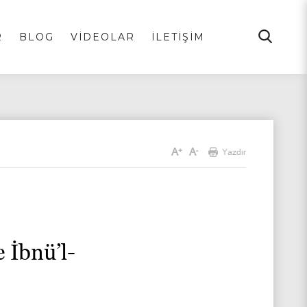
R
BLOG
VİDEOLAR
İLETİŞİM
A
A
+
-
Yazdır
 İbnü’l-