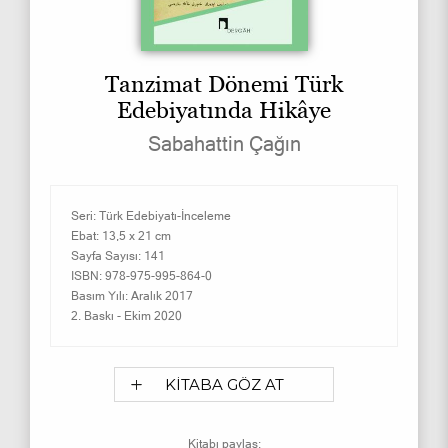
Tanzimat Dönemi Türk
Edebiyatında Hikâye
Sabahattin Çağın
Seri:
Türk Edebiyatı-İnceleme
Ebat:
13,5 x 21 cm
Sayfa Sayısı:
141
ISBN:
978-975-995-864-0
Basım Yılı:
Aralık 2017
2. Baskı -
Ekim 2020
KİTABA GÖZ AT
Kitabı paylaş: