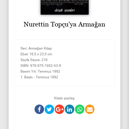
Nurettin Topçu'ya Armağan
Seri:
Armağan Kitap
Ebat:
16,5 x 23,5 cm
Sayfa Sayısı:
216
ISBN:
978-975-7462-43-9
Basım Yılı:
Temmuz 1992
1. Baskı -
Temmuz 1992
Kitabı paylaş: