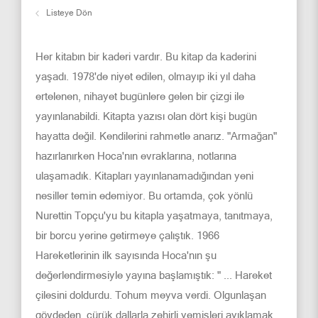
Listeye Dön
Her kitabın bir kaderi vardır. Bu kitap da kaderini
yaşadı. 1978'de niyet edilen, olmayıp iki yıl daha
ertelenen, nihayet bugünlere gelen bir çizgi ile
yayınlanabildi. Kitapta yazısı olan dört kişi bugün
hayatta değil. Kendilerini rahmetle anarız. "Armağan"
hazırlanırken Hoca'nın evraklarına, notlarına
ulaşamadık. Kitapları yayınlanamadığından yeni
nesiller temin edemiyor. Bu ortamda, çok yönlü
Nurettin Topçu'yu bu kitapla yaşatmaya, tanıtmaya,
bir borcu yerine getirmeye çalıştık. 1966
Hareketlerinin ilk sayısında Hoca'nın şu
değerlendirmesiyle yayına başlamıştık: " ... Hareket
çilesini doldurdu. Tohum meyva verdi. Olgunlaşan
gövdeden, çürük dallarla zehirli yemişleri ayıklamak