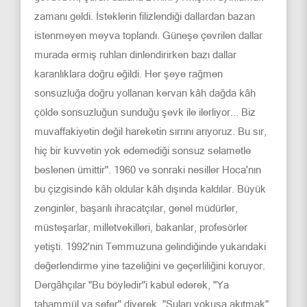
zamanı geldi. İsteklerin filizlendiği dallardan bazan
istenmeyen meyva toplandı. Güneşe çevrilen dallar
murada ermiş ruhları dinlendirirken bazı dallar
karanlıklara doğru eğildi. Her şeye rağmen
sonsuzluğa doğru yollanan kervan kâh dağda kâh
çölde sonsuzluğun sunduğu şevk ile ilerliyor... Biz
muvaffakiyetin değil hareketin sırrını arıyoruz. Bu sır,
hiç bir kuvvetin yok edemediği sonsuz selametle
beslenen ümittir". 1960 ve sonraki nesiller Hoca'nın
bu çizgisinde kâh oldular kâh dışında kaldılar. Büyük
zenginler, başarılı ihracatçılar, genel müdürler,
müsteşarlar, milletvekilleri, bakanlar, profesörler
yetişti. 1992'nin Temmuzuna gelindiğinde yukarıdaki
değerlendirme yine tazeliğini ve geçerliliğini koruyor.
Dergâhçılar "Bu böyledir"i kabul ederek, "Ya
tahammül ya sefer" diyerek, "Suları yokuşa akıtmak"