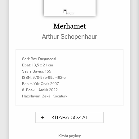
Merhamet
Arthur Schopenhaur
Seri:
Batı Düşüncesi
Ebat:
13,5 x 21 cm
Sayfa Sayısı:
155
ISBN:
978-975-995-492-5
Basım Yılı:
Ocak 2007
6. Baskı -
Aralık 2022
Hazırlayan:
Zekâi Kocatürk
KİTABA GÖZ AT
Kitabı paylaş: