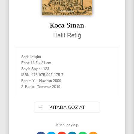
Koca Sinan
Halit Refiğ
Seri:
İletişim
Ebat:
13,5 x 21 cm
Sayfa Sayısı:
128
ISBN:
978-975-995-175-7
Basım Yılı:
Haziran 2009
2. Baskı -
Temmuz 2019
KİTABA GÖZ AT
Kitabı paylaş: