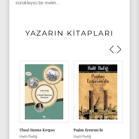
sürükleyici bir metin...
YAZARIN KİTAPLARI
Ulusal Sinema Kavgası
Puşkin Erzurum'da
Koca S
Halit Refiğ
Halit Refiğ
Halit R