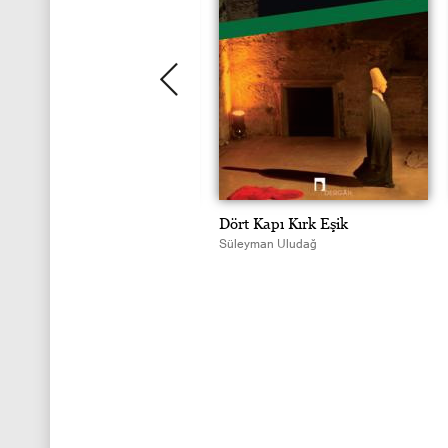
an'a ve Turan'a Seyahat
Dört Kapı Kırk Eşik
leyman Uludağ
Süleyman Uludağ