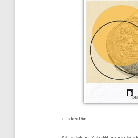
Listeye Dön
Kitabî dinlerin, Yahudilik ve Hıristiy