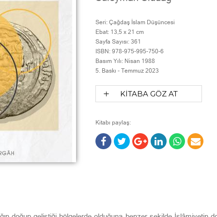
Seri:
Çağdaş İslam Düşüncesi
Ebat:
13,5 x 21 cm
Sayfa Sayısı:
361
ISBN:
978-975-995-750-6
Basım Yılı:
Nisan 1988
5. Baskı -
Temmuz 2023
KİTABA GÖZ AT
Kitabı paylaş:
anlığın doğup geliştiği bölgelerde olduğuna benzer şekilde İslâmiyetin 