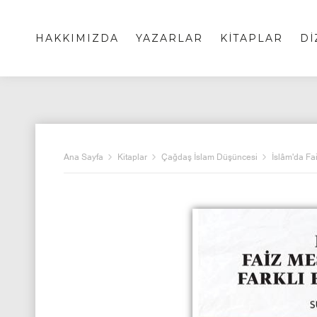
HAKKIMIZDA
YAZARLAR
KİTAPLAR
Dİ
Ana Sayfa
Kitaplar
Çağdaş İslam Düşüncesi
İslâm'da Fa