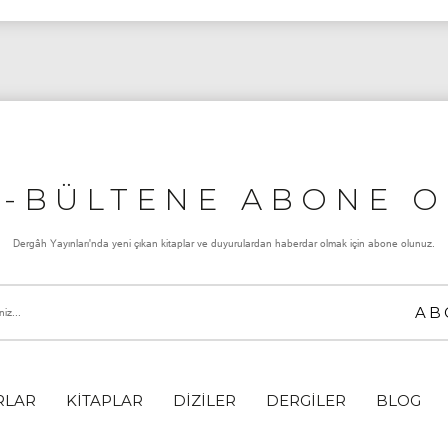
E-BÜLTENE ABONE O
Dergâh Yayınları'nda yeni çıkan kitaplar ve duyurulardan haberdar olmak için abone olunuz.
RLAR
KİTAPLAR
DİZİLER
DERGİLER
BLOG