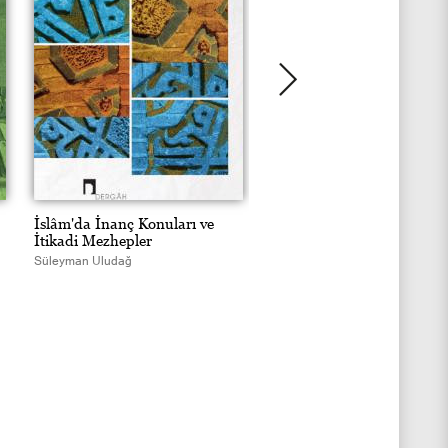
İslâm'da İnanç Konuları ve
Hayata Sûfî Gözüyle Bak
İtikadi Mezhepler
Süleyman Uludağ
Süleyman Uludağ