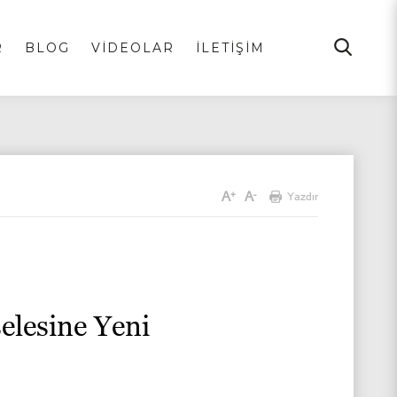
R
BLOG
VİDEOLAR
İLETİŞİM
A
A
+
-
Yazdır
elesine Yeni