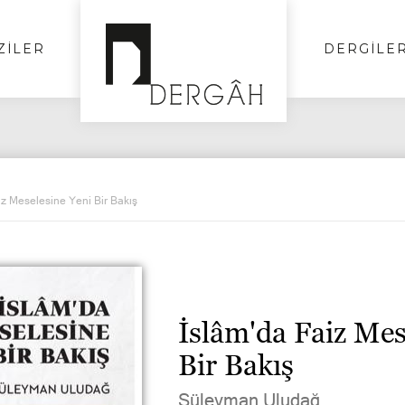
ZİLER
DERGİLE
iz Meselesine Yeni Bir Bakış
İslâm'da Faiz Mes
Bir Bakış
Süleyman Uludağ