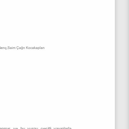
Genç,Saim Çağrı Kocakaplan
zanmış ve bu vurgu çeşitli yayınlarla