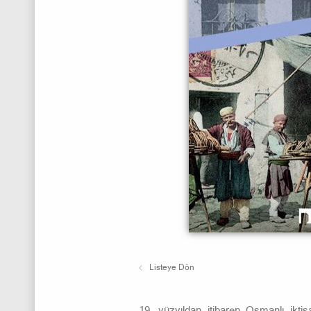
Listeye Dön
19. yüzyıldan itibaren Osmanlı iktis