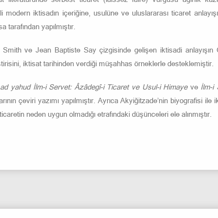
i modern iktisadın içeriğine, usulüne ve uluslararası ticaret anlayışın
sa tarafından yapılmıştır.
am Smith ve Jean Baptiste Say çizgisinde gelişen iktisadi anlayışın
isini, iktisat tarihinden verdiği müşahhas örneklerle desteklemiştir.
isad yahud İlm-i Servet: Âzâdegî-i Ticaret ve Usul-i Himaye
ve
İlm-i
larının çeviri yazımı yapılmıştır. Ayrıca Akyiğitzade’nin biyografisi il
ticaretin neden uygun olmadığı etrafındaki düşünceleri ele alınmıştır.