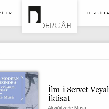
ZİLER
DERGİLE
t
İlm-i Servet Veya
İktisat
Akyiğitzade Musa