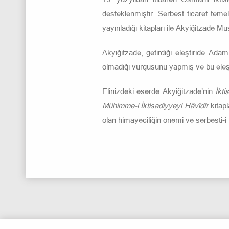
desteklenmiştir. Serbest ticaret temell
yayınladığı kitapları ile Akyiğitzade Mu
Akyiğitzade, getirdiği eleştiride Ad
olmadığı vurgusunu yapmış ve bu eleştir
Elinizdeki eserde Akyiğitzade’nin
İkt
Mühimme-i İktisadiyyeyi Hâvîdir
kitap
olan himayeciliğin önemi ve serbesti-i 