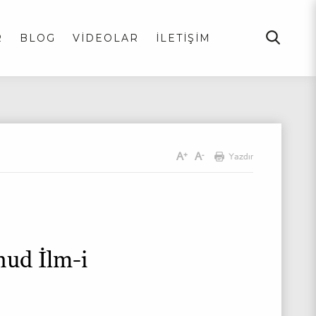
R
BLOG
VİDEOLAR
İLETİŞİM
A
A
+
-
Yazdır
hud İlm-i