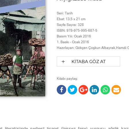
Seri:
Tarih
Ebat:
13,5 x 21 cm
Sayfa Sayısı:
328
ISBN:
978-975-995-687-5
Basım Yılı:
Ocak 2016
1. Baskı -
Ocak 2016
Hazırlayan:
Gökçen Çoşkun Albayrak,Hamdi 
KİTABA GÖZ AT
Kitabı paylaş:
at literatüründe serbest ticaret (laissez faire) vurgusu ağırlık ka