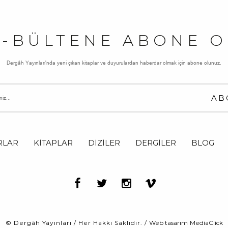
E-BÜLTENE ABONE O
Dergâh Yayınları'nda yeni çıkan kitaplar ve duyurulardan haberdar olmak için abone olunuz.
RLAR
KİTAPLAR
DİZİLER
DERGİLER
BLOG
© Dergâh Yayınları / Her Hakkı Saklıdır. /
Web tasarım
MediaClick