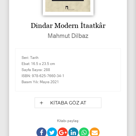
Dindar Modern İtaatkâr
Mahmut Dilbaz
Seri:
Tarih
Ebat:
16.5 x 23.5 cm
Sayfa Sayısı:
288
ISBN:
978-625-7660-34-1
Basım Yılı:
Mayıs 2021
KİTABA GÖZ AT
Kitabı paylaş: