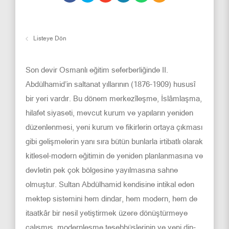
Listeye Dön
Son devir Osmanlı eğitim seferberliğinde II.
Abdülhamid’in saltanat yıllarının (1876-1909) hususî
bir yeri vardır. Bu dönem merkezîleşme, İslâmlaşma,
hilafet siyaseti, mevcut kurum ve yapıların yeniden
düzenlenmesi, yeni kurum ve fikirlerin ortaya çıkması
gibi gelişmelerin yanı sıra bütün bunlarla irtibatlı olarak
kitlesel-modern eğitimin de yeniden planlanmasına ve
devletin pek çok bölgesine yayılmasına sahne
olmuştur. Sultan Abdülhamid kendisine intikal eden
mektep sistemini hem dindar, hem modern, hem de
itaatkâr bir nesil yetiştirmek üzere dönüştürmeye
çalışmış, modernleşme teşebbüslerinin ve yeni din-