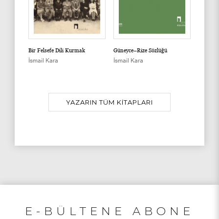
inden
Bir Felsefe Dili Kurmak
Güneyce–Rize Sözlüğü
Mızraklı
di ve
İsmail Kara
İsmail Kara
İsmail 
esi
YAZARIN TÜM KİTAPLARI
E-BÜLTENE ABONE