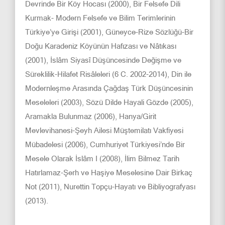
Devrinde Bir Köy Hocası (2000), Bir Felsefe Dili
Kurmak- Modern Felsefe ve Bilim Terimlerinin
Türkiye’ye Girişi (2001), Güneyce-Rize Sözlüğü-Bir
Doğu Karadeniz Köyünün Hafızası ve Nâtıkası
(2001), İslâm Siyasî Düşüncesinde Değişme ve
Süreklilik-Hilafet Risâleleri (6 C. 2002-2014), Din ile
Modernleşme Arasında Çağdaş Türk Düşüncesinin
Meseleleri (2003), Sözü Dilde Hayali Gözde (2005),
Aramakla Bulunmaz (2006), Hanya/Girit
Mevlevihanesi-Şeyh Ailesi Müştemilatı Vakfiyesi
Mübadelesi (2006), Cumhuriyet Türkiyesi’nde Bir
Mesele Olarak İslâm I (2008), İlim Bilmez Tarih
Hatırlamaz-Şerh ve Haşiye Meselesine Dair Birkaç
Not (2011), Nurettin Topçu-Hayatı ve Bibliyografyası
(2013).