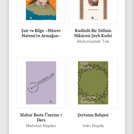
Şair ve Bilge –Hüsrev
Kudüslü Bir Sûfînin
Hatemi'ye Armağan–
Hikâyesi Şeyh Kudsî
Abdurrezzak Tek
Mahur Beste Üzerine 7
Şeytanın Bahçesi
Ders
Mehmet Kaplan
Iván Repila