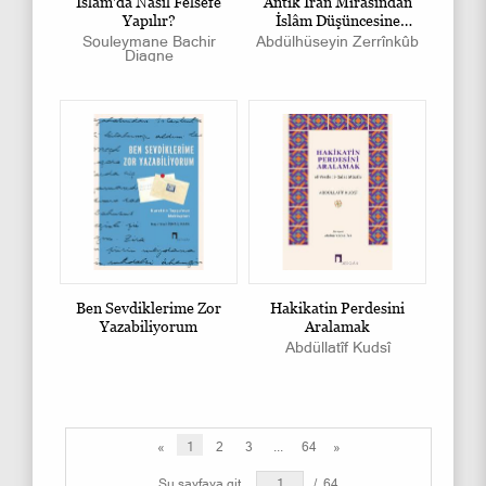
İslâm'da Nasıl Felsefe
Antik İran Mirasından
Yapılır?
İslâm Düşüncesine
Tasavvuf
Souleymane Bachir
Abdülhüseyin Zerrînkûb
Diagne
Ben Sevdiklerime Zor
Hakikatin Perdesini
Yazabiliyorum
Aralamak
Abdüllatîf Kudsî
«
1
2
3
...
64
»
Şu sayfaya git
/
64