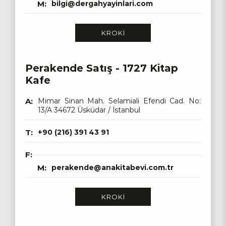
M:
bilgi@dergahyayinlari.com
KROKİ
Perakende Satış - 1727 Kitap
Kafe
A:
Mimar Sinan Mah. Selamiali Efendi Cad. No:
13/A 34672 Üsküdar / İstanbul
T:
+90 (216) 391 43 91
F:
M:
perakende@anakitabevi.com.tr
KROKİ