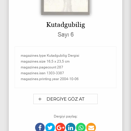
Kutadgubilig
Sayı 6
magazines.type
Kutadgubilig Dergisi
magazines.size
16,5 x 23,5 cm
magazines.pagecount
287
magazines.issn
1303-3387
magazines.printing.year
2004-10-06
DERGİYE GÖZ AT
Dergiyi paylaş: