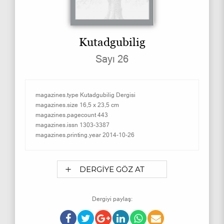
Kutadgubilig
Sayı 26
magazines.type
Kutadgubilig Dergisi
magazines.size
16,5 x 23,5 cm
magazines.pagecount
443
magazines.issn
1303-3387
magazines.printing.year
2014-10-26
DERGİYE GÖZ AT
Dergiyi paylaş: