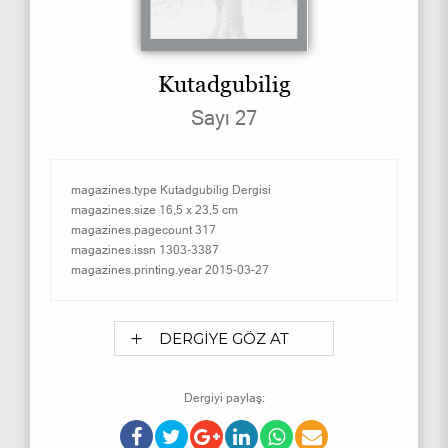
Kutadgubilig
Sayı 27
magazines.type
Kutadgubilig Dergisi
magazines.size
16,5 x 23,5 cm
magazines.pagecount
317
magazines.issn
1303-3387
magazines.printing.year
2015-03-27
DERGİYE GÖZ AT
Dergiyi paylaş: