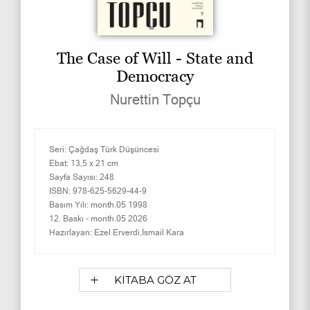
The Case of Will - State and
Democracy
Nurettin Topçu
Seri:
Çağdaş Türk Düşüncesi
Ebat:
13,5 x 21 cm
Sayfa Sayısı:
248
ISBN:
978-625-5629-44-9
Basım Yılı:
month.05 1998
12. Baskı -
month.05 2026
Hazırlayan:
Ezel Erverdi,İsmail Kara
KİTABA GÖZ AT