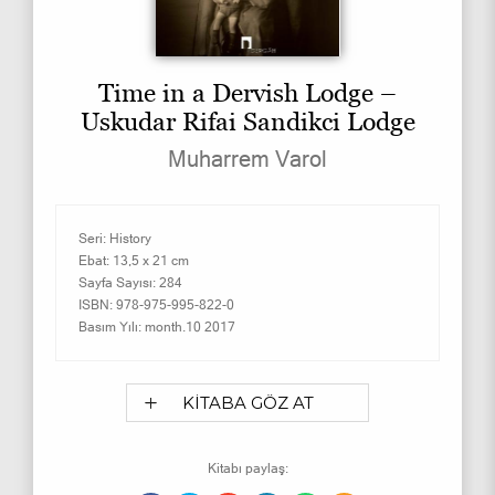
Time in a Dervish Lodge –
Uskudar Rifai Sandikci Lodge
Muharrem Varol
Seri:
History
Ebat:
13,5 x 21 cm
Sayfa Sayısı:
284
ISBN:
978-975-995-822-0
Basım Yılı:
month.10 2017
KİTABA GÖZ AT
Kitabı paylaş: