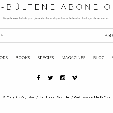
E-BÜLTENE ABONE O
Dergâh Yayınları'nda yeni çıkan kitaplar ve duyurulardan haberdar olmak için abone olunuz.
ORS
BOOKS
SPECIES
MAGAZINES
BLOG
© Dergâh Yayınları / Her Hakkı Saklıdır. /
Web tasarım
MediaClick