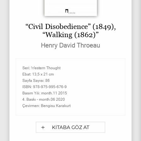
“Civil Disobedience” (1849),
“Walking (1862)”
Henry David Throeau
Seri:
Western Thought
Ebat:
13,5 x 21 cm
Sayfa Sayısı:
86
ISBN:
978-975-995-676-9
Basım Yılı:
month.11 2015
4. Baskı -
month.06 2020
Çevirmen:
Bengisu Karakurt
KİTABA GÖZ AT