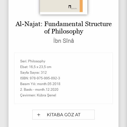
Al-Najat: Fundamental Structure
of Philosophy
İbn Sînâ
Seri:
Philosophy
Ebat:
16,5 x 23,5 cm
Sayfa Sayısı:
312
ISBN:
978-975-995-892-3
Basım Yılı:
month.05 2018
2. Baskı -
month.12 2020
Çevirmen:
Kübra Şenel
KİTABA GÖZ AT