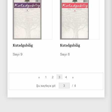
Kutadgubilig
Kutadgubilig
Sayı 9
Sayı 8
«
1
2
3
4
»
Şu sayfaya git
/
4