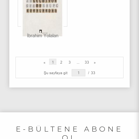
İbrahim Yolalan
«
1
2
3
...
33
»
Şu sayfaya git
/
33
E-BÜLTENE ABONE
OL