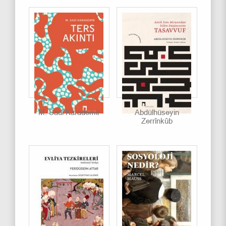
M. Sadi Karademir
Abdülhüseyin
Zerrînkûb