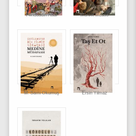
Feridüddin Attar
Marcel Mauss
M. Sami Okumuş
Ersin Yılmaz